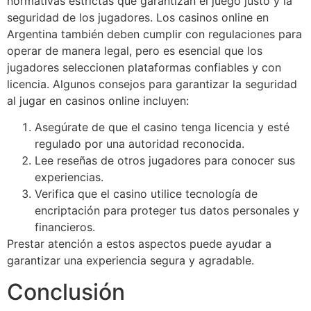
normativas estrictas que garantizan el juego justo y la
seguridad de los jugadores. Los casinos online en
Argentina también deben cumplir con regulaciones para
operar de manera legal, pero es esencial que los
jugadores seleccionen plataformas confiables y con
licencia. Algunos consejos para garantizar la seguridad
al jugar en casinos online incluyen:
Asegúrate de que el casino tenga licencia y esté
regulado por una autoridad reconocida.
Lee reseñas de otros jugadores para conocer sus
experiencias.
Verifica que el casino utilice tecnología de
encriptación para proteger tus datos personales y
financieros.
Prestar atención a estos aspectos puede ayudar a
garantizar una experiencia segura y agradable.
Conclusión