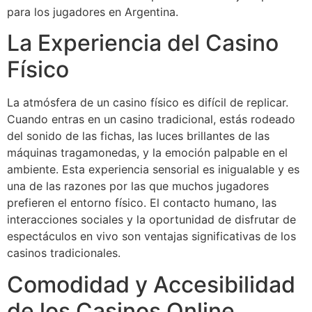
para los jugadores en Argentina.
La Experiencia del Casino
Físico
La atmósfera de un casino físico es difícil de replicar.
Cuando entras en un casino tradicional, estás rodeado
del sonido de las fichas, las luces brillantes de las
máquinas tragamonedas, y la emoción palpable en el
ambiente. Esta experiencia sensorial es inigualable y es
una de las razones por las que muchos jugadores
prefieren el entorno físico. El contacto humano, las
interacciones sociales y la oportunidad de disfrutar de
espectáculos en vivo son ventajas significativas de los
casinos tradicionales.
Comodidad y Accesibilidad
de los Casinos Online