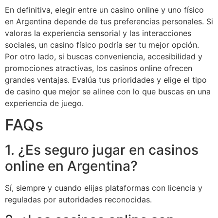
En definitiva, elegir entre un casino online y uno físico
en Argentina depende de tus preferencias personales. Si
valoras la experiencia sensorial y las interacciones
sociales, un casino físico podría ser tu mejor opción.
Por otro lado, si buscas conveniencia, accesibilidad y
promociones atractivas, los casinos online ofrecen
grandes ventajas. Evalúa tus prioridades y elige el tipo
de casino que mejor se alinee con lo que buscas en una
experiencia de juego.
FAQs
1. ¿Es seguro jugar en casinos
online en Argentina?
Sí, siempre y cuando elijas plataformas con licencia y
reguladas por autoridades reconocidas.