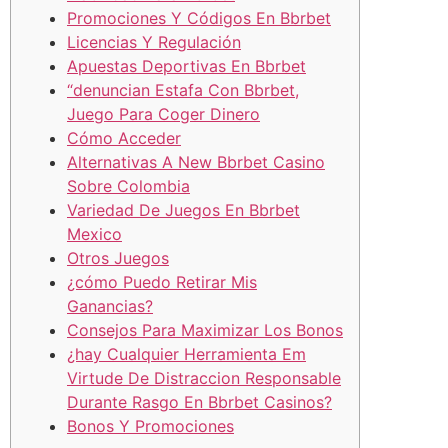
Promociones Y Códigos En Bbrbet
Licencias Y Regulación
Apuestas Deportivas En Bbrbet
“denuncian Estafa Con Bbrbet,
Juego Para Coger Dinero
Cómo Acceder
Alternativas A New Bbrbet Casino
Sobre Colombia
Variedad De Juegos En Bbrbet
Mexico
Otros Juegos
¿cómo Puedo Retirar Mis
Ganancias?
Consejos Para Maximizar Los Bonos
¿hay Cualquier Herramienta Em
Virtude De Distraccion Responsable
Durante Rasgo En Bbrbet Casinos?
Bonos Y Promociones