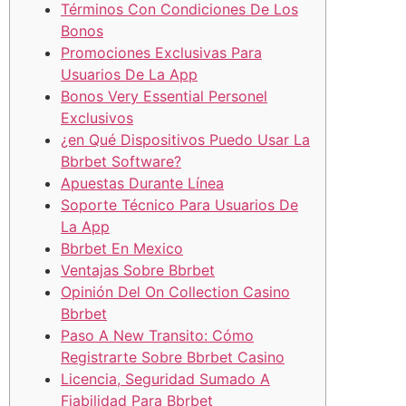
Términos Con Condiciones De Los
Bonos
Promociones Exclusivas Para
Usuarios De La App
Bonos Very Essential Personel
Exclusivos
¿en Qué Dispositivos Puedo Usar La
Bbrbet Software?
Apuestas Durante Línea
Soporte Técnico Para Usuarios De
La App
Bbrbet En Mexico
Ventajas Sobre Bbrbet
Opinión Del On Collection Casino
Bbrbet
Paso A New Transito: Cómo
Registrarte Sobre Bbrbet Casino
Licencia, Seguridad Sumado A
Fiabilidad Para Bbrbet