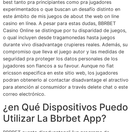
best tanto pra principiantes como pra jugadores
experimentados o que buscan un desafío distinto en
este ámbito de mis juegos de about the web on line
casino en línea. A pesar para estas dudas, BBRBET
Casino Online se distingue por tu disparidad de juegos,
o qual incluyen desde tragamonedas hasta juegos
durante vivo disadvantage crupieres reales. Además, su
compromiso que lleva el juego autor y las medidas de
seguridad pra proteger los datos personales de los
jugadores son flancos a su favour. Aunque no fiat
ericsson especifica en este sitio web, los jugadores
podran obtenerlo al contactar disadvantage el atractivo
para atención al consumidor a través delete chat o este
correo electrónico.
¿en Qué Dispositivos Puedo
Utilizar La Bbrbet App?