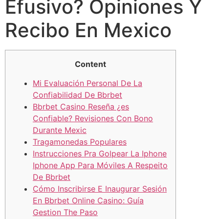
Efusivo? Opiniones Y
Recibo En Mexico
Content
Mi Evaluación Personal De La
Confiabilidad De Bbrbet
Bbrbet Casino Reseña ¿es
Confiable? Revisiones Con Bono
Durante Mexic
Tragamonedas Populares
Instrucciones Pra Golpear La Iphone
Iphone App Para Móviles A Respeito
De Bbrbet
Cómo Inscribirse E Inaugurar Sesión
En Bbrbet Online Casino: Guía
Gestion The Paso