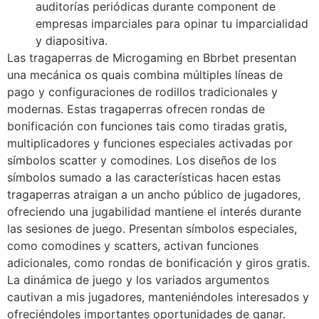
auditorías periódicas durante component de
empresas imparciales para opinar tu imparcialidad
y diapositiva.
Las tragaperras de Microgaming en Bbrbet presentan
una mecánica os quais combina múltiples líneas de
pago y configuraciones de rodillos tradicionales y
modernas. Estas tragaperras ofrecen rondas de
bonificación con funciones tais como tiradas gratis,
multiplicadores y funciones especiales activadas por
símbolos scatter y comodines. Los diseños de los
símbolos sumado a las características hacen estas
tragaperras atraigan a un ancho público de jugadores,
ofreciendo una jugabilidad mantiene el interés durante
las sesiones de juego. Presentan símbolos especiales,
como comodines y scatters, activan funciones
adicionales, como rondas de bonificación y giros gratis.
La dinámica de juego y los variados argumentos
cautivan a mis jugadores, manteniéndoles interesados y
ofreciéndoles importantes oportunidades de ganar.