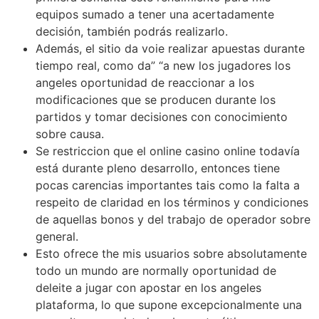
equipos sumado a tener una acertadamente
decisión, también podrás realizarlo.
Además, el sitio da voie realizar apuestas durante
tiempo real, como da” “a new los jugadores los
angeles oportunidad de reaccionar a los
modificaciones que se producen durante los
partidos y tomar decisiones con conocimiento
sobre causa.
Se restriccion que el online casino online todavía
está durante pleno desarrollo, entonces tiene
pocas carencias importantes tais como la falta a
respeito de claridad en los términos y condiciones
de aquellas bonos y del trabajo de operador sobre
general.
Esto ofrece the mis usuarios sobre absolutamente
todo un mundo are normally oportunidad de
deleite a jugar con apostar en los angeles
plataforma, lo que supone excepcionalmente una