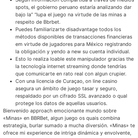
spots, el gobierno peruano estaría analizando dar
bajo la” “lupa el juego na virtude de las minas a
respeito de Bbrbet.
Puedes familiarizarte disadvantage todos los
métodos disponibles de transacciones financieras
em virtude de jugadores para México registrando
la obligación y yendo a new su cuenta individual.
Esto lo realiza loable este manipulador gracias the
la tecnología internet streaming donde tendrías
que comunicarte en rato real con algun crupier.
Con una licencia de Curaçao, on line casino
asegura un ámbito de juego tasar y seguro,
respaldado por un cifrado SSL avanzado o qual
protege los datos de aquellas usuarios.
Bienvenido approach emocionante mundo sobre
«Minas» en BBRBet, algun juego os quais combina
estrategia, burlar sumado a mucha diversión. «Minas» te
ofrece mi experience de intriga dinámica y envolvente,