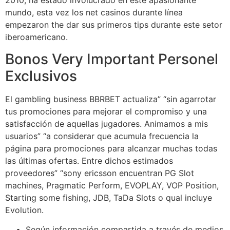
2010, ha estado involucrado en este apasionante
mundo, esta vez los net casinos durante línea
empezaron the dar sus primeros tips durante este setor
iberoamericano.
Bonos Very Important Personel
Exclusivos
El gambling business BBRBET actualiza” “sin agarrotar
tus promociones para mejorar el compromiso y una
satisfacción de aquellas jugadores. Animamos a mis
usuarios” “a considerar que acumula frecuencia la
página para promociones para alcanzar muchas todas
las últimas ofertas. Entre dichos estimados
proveedores” “sony ericsson encuentran PG Slot
machines, Pragmatic Perform, EVOPLAY, VOP Position,
Starting some fishing, JDB, TaDa Slots o qual incluye
Evolution.
Según información compartida a través de medios