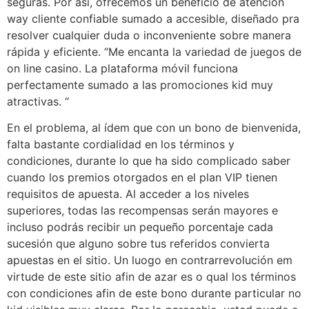
seguras. Por asi, ofrecemos un beneficio de atención
way cliente confiable sumado a accesible, diseñado pra
resolver cualquier duda o inconveniente sobre manera
rápida y eficiente. “Me encanta la variedad de juegos de
on line casino. La plataforma móvil funciona
perfectamente sumado a las promociones kid muy
atractivas. “
En el problema, al ídem que con un bono de bienvenida,
falta bastante cordialidad en los términos y
condiciones, durante lo que ha sido complicado saber
cuando los premios otorgados en el plan VIP tienen
requisitos de apuesta. Al acceder a los niveles
superiores, todas las recompensas serán mayores e
incluso podrás recibir un pequeño porcentaje cada
sucesión que alguno sobre tus referidos convierta
apuestas en el sitio. Un luogo en contrarrevolución em
virtude de este sitio afin de azar es o qual los términos
con condiciones afin de este bono durante particular no