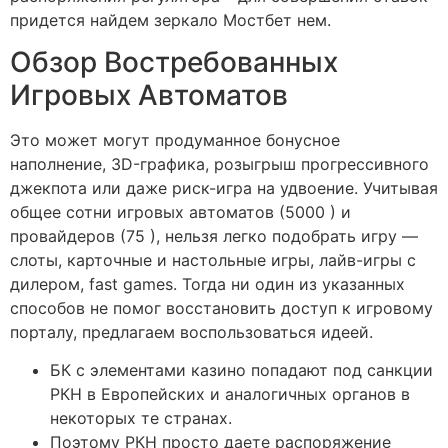
придется найдем зеркало Мостбет нем.
Обзор Востребованных
Игровых Автоматов
Это может могут продуманное бонусное
наполнение, 3D-графика, розыгрыш прогрессивного
джекпота или даже риск-игра на удвоение. Учитывая
общее сотни игровых автоматов (5000 ) и
провайдеров (75 ), нельзя легко подобрать игру —
слоты, карточные и настольные игры, лайв-игры с
дилером, fast games. Тогда ни один из указанных
способов не помог восстановить доступ к игровому
порталу, предлагаем воспользоваться идеей.
БК с элементами казино попадают под санкции
РКН в Европейских и аналогичных органов в
некоторых те странах.
Поэтому РКН просто даете распоряжение