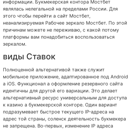
информации. Букмекерская контора Мостбет
являлась нелегальной на пределами России. Для
этого чтобы перейти а сайт Мостбет,
неанализируемая Рабочее зеркало Мостбет. По этой
причинам можете не переживаю, с какой потому
платформы вам понадобиться воспользоваться
зеркалом.
виды Ставок
Полноценной альтернативой также служит
мобильное приложение, адаптированное под Android
а iOS. Функционал а оформление резервного сайта
идентичны для другой его вариации. Это делает
альтернативный ресурс универсальным для доступа
к казино а букмекерской конторе. Один вариант
подразумевает быстрое текущего IP-адреса на
адрес той страны, соленск деятельность букмекера
не запрещена. Во-первых, изменение IP адреса