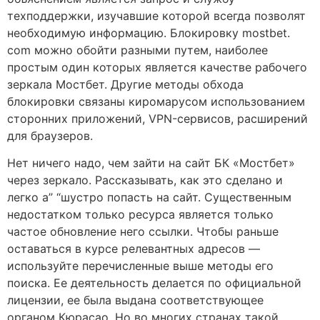
техподдержки, изучавшие которой всегда позволят
необходимую информацию. Блокировку mostbet.
com можно обойти разными путем, наиболее
простым один которых является качестве рабочего
зеркала Мостбет. Другие методы обхода
блокировки связаны киромарусом использованием
сторонних приложений, VPN-сервисов, расширений
для браузеров.
Нет ничего надо, чем зайти на сайт БК «Мостбет»
через зеркало. Рассказывать, как это сделано и
легко а” “шустро попасть на сайт. Существенным
недостатком только ресурса является только
частое обновление него ссылки. Чтобы раньше
оставаться в курсе релевантных адресов —
используйте перечисленные выше методы его
поиска. Ее деятельность делается по официальной
лицензии, ее была выдана соответствующее
органом Кюрасао. Но во многих странах такой