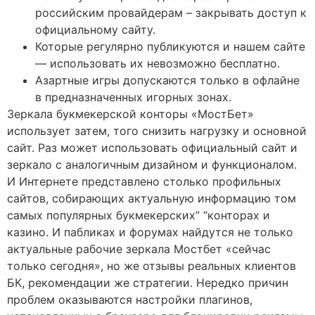
российским провайдерам – закрывать доступ к
официальному сайту.
Которые регулярно публикуются и нашем сайте
— использовать их невозможно бесплатно.
Азартные игры допускаются только в офлайне
в предназначенных игорных зонах.
Зеркала букмекерской конторы «МостБет»
использует затем, того снизить нагрузку и основной
сайт. Раз может использовать официальный сайт и
зеркало с аналогичным дизайном и функционалом.
И Интернете представлено столько профильных
сайтов, собирающих актуальную информацию том
самых популярных букмекерских” “конторах и
казино. И пабликах и форумах найдутся не только
актуальные рабочие зеркала Мостбет «сейчас
только сегодня», но же отзывы реальных клиентов
БК, рекомендации же стратегии. Нередко причин
проблем оказываются настройки плагинов,