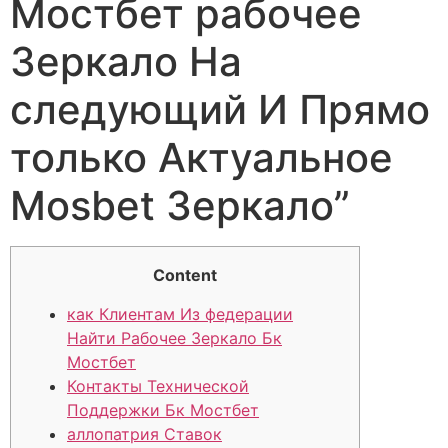
Мостбет рабочее
Зеркало На
следующий И Прямо
только Актуальное
Mosbet Зеркало”
Content
как Клиентам Из федерации
Найти Рабочее Зеркало Бк
Мостбет
Контакты Технической
Поддержки Бк Мостбет
аллопатрия Ставок