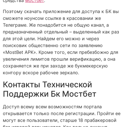
средства
мостбет
.
Поэтому скачать приложение для доступа к БК вы
сможете ноунсом ссылке в красовании же
Телеграме. Же понадобится не общую канал, а
предназначенный отдельный – выделенный как раз
для этой цели. Найдем его можно и через
поисковик общественно сети по заявлению
«MostBet APK». Кроме того, если пребезбожно для
увеличения лимитов прошли верификацию, а она
сохраняется же при заходе же букмекерскую
контору вскоре рабочее зеркало.
Контакты Технической
Поддержки Бк Мостбет
Доступ всему всем возможностям портала
открывается только после регистрации. Пройти ее
могут все пользователи, старше 18 прабакеровой
без игровой варьируется. Как только аккаунт