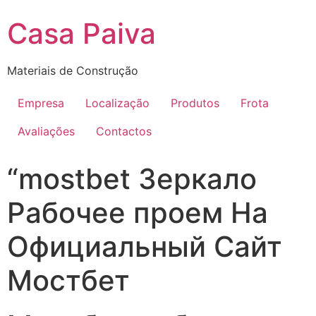
Skip
Casa Paiva
to
content
Materiais de Construção
Empresa
Localização
Produtos
Frota
Avaliações
Contactos
“mostbet Зеркало
Рабочее проем На
Официальный Сайт
Мостбет