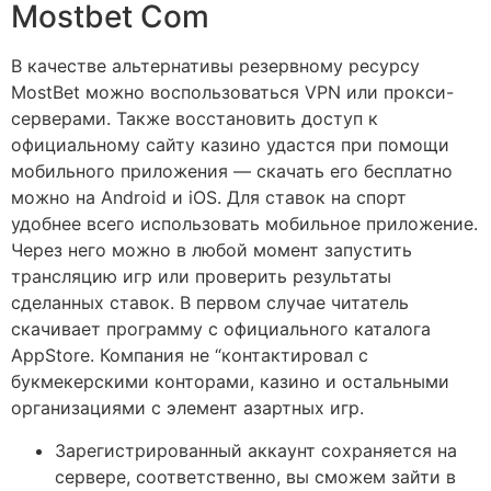
Mostbet Com
В качестве альтернативы резервному ресурсу
MostBet можно воспользоваться VPN или прокси-
серверами. Также восстановить доступ к
официальному сайту казино удастся при помощи
мобильного приложения — скачать его бесплатно
можно на Android и iOS. Для ставок на спорт
удобнее всего использовать мобильное приложение.
Через него можно в любой момент запустить
трансляцию игр или проверить результаты
сделанных ставок. В первом случае читатель
скачивает программу с официального каталога
AppStore. Компания не “контактировал с
букмекерскими конторами, казино и остальными
организациями с элемент азартных игр.
Зарегистрированный аккаунт сохраняется на
сервере, соответственно, вы сможем зайти в