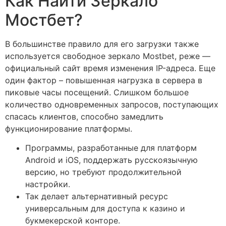
Как Найти Зеркало
Мостбет?
В большинстве правило для его загрузки также
используется свободное зеркало Mostbet, реже —
официальный сайт время изменения IP-адреса. Еще
один фактор – повышенная нагрузка в сервера в
пиковые часы посещений. Слишком большое
количество одновременных запросов, поступающих
спасась клиентов, способно замедлить
функционирование платформы.
Программы, разработанные для платформ
Android и iOS, поддержать русскоязычную
версию, но требуют продолжительной
настройки.
Так делает альтернативный ресурс
универсальным для доступа к казино и
букмекерской конторе.