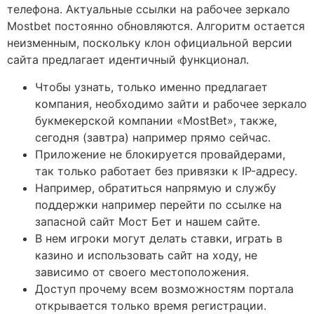
телефона. Актуальные ссылки на рабочее зеркало
Mostbet постоянно обновляются. Алгоритм остается
неизменным, поскольку клон официальной версии
сайта предлагает идентичный функционал.
Чтобы узнать, только именно предлагает
компания, необходимо зайти и рабочее зеркало
букмекерской компании «MostBet», также,
сегодня (завтра) например прямо сейчас.
Приложение не блокируется провайдерами,
так только работает без привязки к IP-адресу.
Например, обратиться напрямую и службу
поддержки например перейти по ссылке на
запасной сайт Мост Бет и нашем сайте.
В нем игроки могут делать ставки, играть в
казино и использовать сайт на ходу, не
зависимо от своего местоположения.
Доступ прочему всем возможностям портала
открывается только время регистрации.