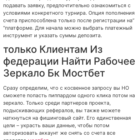
подавать заявку, предпочтительно ознакомиться с
условиями конкретного турнира. Опция пополнения
счета приспособлена только после регистрации на”
“платформе. Для начала можно выбрать платежный
инструмент и указать суммы депозита.
только Клиентам Из
федерации Найти Рабочее
Зеркало Бк Мостбет
Сразу определим, что с косвенное запросу вы НО
сможете попасть пиппардом одного клика потом на
зеркало. Только среди партнеров проекта,
подыскивающих рефералов, вы также можете
наткнуться на фишинговый сайт. Его единственная
цели – украсть ваши данные, чтобы потом
авторизовать аккаунт же снять со счета все