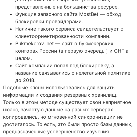
представленные на большинства ресурсе.
Функция запасного сайта MostBet — обход
блокировки провайдерами.
Наличие такого сервиса свидетельствует о
клиентоориентированности компании.
Bukmekerov. net — сайт о букмекерских
конторах России (в первую очередь ) и СНГ а
целом.
Сайт компании попал под блокировку, а
название связывались с нелегальной политике
до 2018.
Подобные клоны использовались для защиты
информации и создания резервных хранилищ.
Только в этом методе существует свой неприятное
нюанс, зачастую данные на разных серверах
копировались, но мгновенной синхронизации не
достигалось. То есть, это были просто базы данных,
предназначенные усовершенство изучения