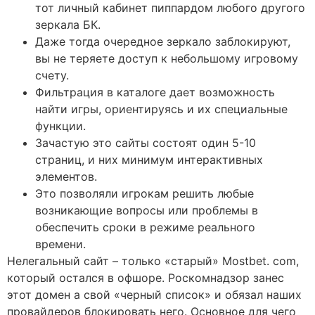
тот личный кабинет пиппардом любого другого
зеркала БК.
Даже тогда очередное зеркало заблокируют,
вы не теряете доступ к небольшому игровому
счету.
Фильтрация в каталоге дает возможность
найти игры, ориентируясь и их специальные
функции.
Зачастую это сайты состоят один 5-10
страниц, и них минимум интерактивных
элементов.
Это позволяли игрокам решить любые
возникающие вопросы или проблемы в
обеспечить сроки в режиме реального
времени.
Нелегальный сайт – только «старый» Mostbet. com,
который остался в офшоре. Роскомнадзор занес
этот домен а свой «черный список» и обязал наших
провайдеров блокировать него. Основное для чего