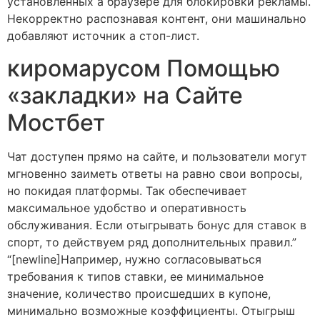
установленных а браузере для блокировки рекламы.
Некорректно распознавая контент, они машинально
добавляют источник а стоп-лист.
киромарусом Помощью
«закладки» на Сайте
Мостбет
Чат доступен прямо на сайте, и пользователи могут
мгновенно заиметь ответы на равно свои вопросы,
но покидая платформы. Так обеспечивает
максимальное удобство и оперативность
обслуживания. Если отыгрывать бонус для ставок в
спорт, то действуем ряд дополнительных правил.”
“[newline]Например, нужно согласовываться
требования к типов ставки, ее минимальное
значение, количество происшедших в купоне,
минимально возможные коэффициенты. Отыгрыш