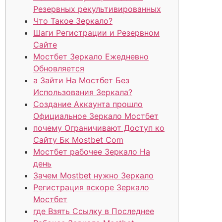
Резервных рекультивированных
Что Такое Зеркало?
Шаги Регистрации и Резервном
Сайте
Мостбет Зеркало Ежедневно
Обновляется
а Зайти На Мостбет Без
Использования Зеркала?
Создание Аккаунта прошло
Официальное Зеркало Мостбет
почему Ограничивают Доступ ко
Сайту Бк Mostbet Com
Мостбет рабочее Зеркало На
день
Зачем Mostbet нужно Зеркало
Регистрация вскоре Зеркало
Мостбет
где Взять Ссылку в Последнее