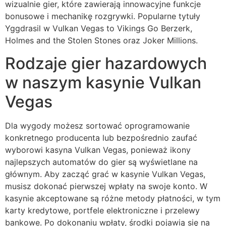
wizualnie gier, które zawierają innowacyjne funkcje
bonusowe i mechanikę rozgrywki. Popularne tytuły
Yggdrasil w Vulkan Vegas to Vikings Go Berzerk,
Holmes and the Stolen Stones oraz Joker Millions.
Rodzaje gier hazardowych
w naszym kasynie Vulkan
Vegas
Dla wygody możesz sortować oprogramowanie
konkretnego producenta lub bezpośrednio zaufać
wyborowi kasyna Vulkan Vegas, ponieważ ikony
najlepszych automatów do gier są wyświetlane na
głównym. Aby zacząć grać w kasynie Vulkan Vegas,
musisz dokonać pierwszej wpłaty na swoje konto. W
kasynie akceptowane są różne metody płatności, w tym
karty kredytowe, portfele elektroniczne i przelewy
bankowe. Po dokonaniu wpłaty, środki pojawią się na