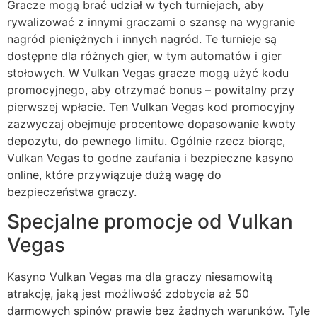
Gracze mogą brać udział w tych turniejach, aby
rywalizować z innymi graczami o szansę na wygranie
nagród pieniężnych i innych nagród. Te turnieje są
dostępne dla różnych gier, w tym automatów i gier
stołowych. W Vulkan Vegas gracze mogą użyć kodu
promocyjnego, aby otrzymać bonus – powitalny przy
pierwszej wpłacie. Ten Vulkan Vegas kod promocyjny
zazwyczaj obejmuje procentowe dopasowanie kwoty
depozytu, do pewnego limitu. Ogólnie rzecz biorąc,
Vulkan Vegas to godne zaufania i bezpieczne kasyno
online, które przywiązuje dużą wagę do
bezpieczeństwa graczy.
Specjalne promocje od Vulkan
Vegas
Kasyno Vulkan Vegas ma dla graczy niesamowitą
atrakcję, jaką jest możliwość zdobycia aż 50
darmowych spinów prawie bez żadnych warunków. Tyle