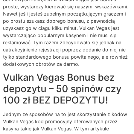
proste, wystarczy kierować się naszymi wskazówkami.
Nawet jeśli jesteś zupełnym początkującym graczem i
po prostu szukasz dobrego bonusu, z pewnością
uzyskasz go w ciągu kilku minut. Vulkan Vegas jest
wystarczająco popularnym kasynem i nie musi się
reklamować. Tym razem zdecydowało się jednak na
uatrakcyjnienie rejestracji poprzez dodanie do niej nie
tylko standardowego bonusu powitalnego, ale również
dodatkowych obrotów za darmo.
Vulkan Vegas Bonus bez
depozytu – 50 spinów czy
100 zł BEZ DEPOZYTU!
Jednym ze sposobów na to jest skorzystanie z kodów
Vulkan Vegas kod promocyjny oferowanych przez
kasyna takie jak Vulkan Vegas. W tym artykule