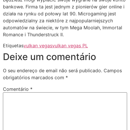
bankowe. Firma ta jest jednym z pionierów gier online i
działa na rynku od połowy lat 90. Microgaming jest
odpowiedzialny za niektóre z najpopularniejszych
automatów na świecie, w tym Mega Moolah, Immortal
Romance i Thunderstruck II.
Etiquetas
vulkan vegas
vulkan vegas PL
Deixe um comentário
O seu endereço de email não será publicado.
Campos
obrigatórios marcados com
*
Comentário
*