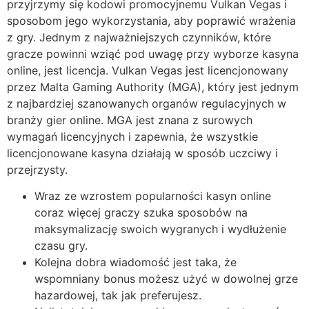
przyjrzymy się kodowi promocyjnemu Vulkan Vegas i
sposobom jego wykorzystania, aby poprawić wrażenia
z gry. Jednym z najważniejszych czynników, które
gracze powinni wziąć pod uwagę przy wyborze kasyna
online, jest licencja. Vulkan Vegas jest licencjonowany
przez Malta Gaming Authority (MGA), który jest jednym
z najbardziej szanowanych organów regulacyjnych w
branży gier online. MGA jest znana z surowych
wymagań licencyjnych i zapewnia, że wszystkie
licencjonowane kasyna działają w sposób uczciwy i
przejrzysty.
Wraz ze wzrostem popularności kasyn online
coraz więcej graczy szuka sposobów na
maksymalizację swoich wygranych i wydłużenie
czasu gry.
Kolejna dobra wiadomość jest taka, że
wspomniany bonus możesz użyć w dowolnej grze
hazardowej, tak jak preferujesz.