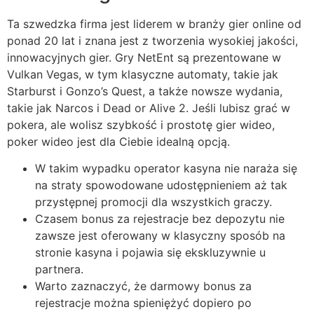
Ta szwedzka firma jest liderem w branży gier online od
ponad 20 lat i znana jest z tworzenia wysokiej jakości,
innowacyjnych gier. Gry NetEnt są prezentowane w
Vulkan Vegas, w tym klasyczne automaty, takie jak
Starburst i Gonzo’s Quest, a także nowsze wydania,
takie jak Narcos i Dead or Alive 2. Jeśli lubisz grać w
pokera, ale wolisz szybkość i prostotę gier wideo,
poker wideo jest dla Ciebie idealną opcją.
W takim wypadku operator kasyna nie naraża się
na straty spowodowane udostępnieniem aż tak
przystępnej promocji dla wszystkich graczy.
Czasem bonus za rejestracje bez depozytu nie
zawsze jest oferowany w klasyczny sposób na
stronie kasyna i pojawia się ekskluzywnie u
partnera.
Warto zaznaczyć, że darmowy bonus za
rejestracje można spieniężyć dopiero po