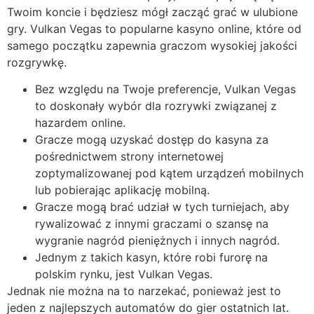
Twoim koncie i będziesz mógł zacząć grać w ulubione
gry. Vulkan Vegas to popularne kasyno online, które od
samego początku zapewnia graczom wysokiej jakości
rozgrywkę.
Bez względu na Twoje preferencje, Vulkan Vegas
to doskonały wybór dla rozrywki związanej z
hazardem online.
Gracze mogą uzyskać dostęp do kasyna za
pośrednictwem strony internetowej
zoptymalizowanej pod kątem urządzeń mobilnych
lub pobierając aplikację mobilną.
Gracze mogą brać udział w tych turniejach, aby
rywalizować z innymi graczami o szansę na
wygranie nagród pieniężnych i innych nagród.
Jednym z takich kasyn, które robi furorę na
polskim rynku, jest Vulkan Vegas.
Jednak nie można na to narzekać, ponieważ jest to
jeden z najlepszych automatów do gier ostatnich lat.