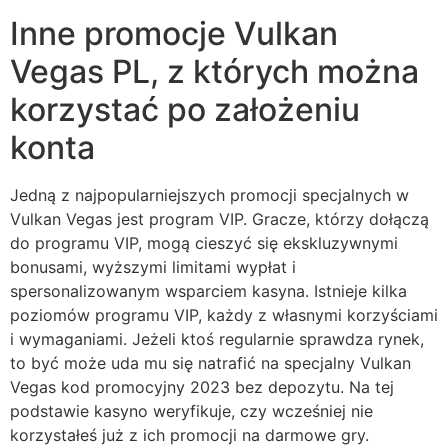
Inne promocje Vulkan
Vegas PL, z których można
korzystać po założeniu
konta
Jedną z najpopularniejszych promocji specjalnych w
Vulkan Vegas jest program VIP. Gracze, którzy dołączą
do programu VIP, mogą cieszyć się ekskluzywnymi
bonusami, wyższymi limitami wypłat i
spersonalizowanym wsparciem kasyna. Istnieje kilka
poziomów programu VIP, każdy z własnymi korzyściami
i wymaganiami. Jeżeli ktoś regularnie sprawdza rynek,
to być może uda mu się natrafić na specjalny Vulkan
Vegas kod promocyjny 2023 bez depozytu. Na tej
podstawie kasyno weryfikuje, czy wcześniej nie
korzystałeś już z ich promocji na darmowe gry.