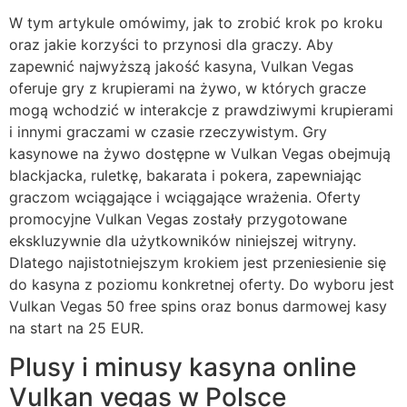
W tym artykule omówimy, jak to zrobić krok po kroku
oraz jakie korzyści to przynosi dla graczy. Aby
zapewnić najwyższą jakość kasyna, Vulkan Vegas
oferuje gry z krupierami na żywo, w których gracze
mogą wchodzić w interakcje z prawdziwymi krupierami
i innymi graczami w czasie rzeczywistym. Gry
kasynowe na żywo dostępne w Vulkan Vegas obejmują
blackjacka, ruletkę, bakarata i pokera, zapewniając
graczom wciągające i wciągające wrażenia. Oferty
promocyjne Vulkan Vegas zostały przygotowane
ekskluzywnie dla użytkowników niniejszej witryny.
Dlatego najistotniejszym krokiem jest przeniesienie się
do kasyna z poziomu konkretnej oferty. Do wyboru jest
Vulkan Vegas 50 free spins oraz bonus darmowej kasy
na start na 25 EUR.
Plusy i minusy kasyna online
Vulkan vegas w Polsce