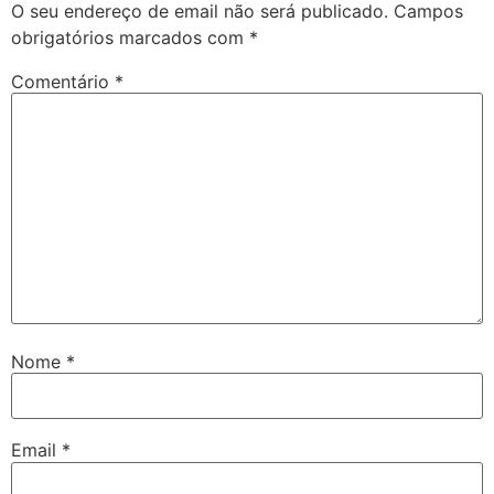
O seu endereço de email não será publicado.
Campos
obrigatórios marcados com
*
Comentário
*
Nome
*
Email
*