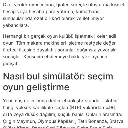
Özel veriler oyuncuların, girilen süreçte oluşturma kişisel
hesap veya hesaba para yatırma, kumarhane
sunucularında özel bir kod olarak ve iletilmiyor
yabancılara.
Herhangi bir gerçek oyun kulübü işletmek ilkeler adil
oyun. Tüm makara makineleri işletme rastgele değer
üreteci ilkesine dayalıdır; sorunlar bağımsız yuvarlak
sonuçlar. Kimsenin etkilemeye hakkı yok oyunun
gidişatı.
Nasıl bul simülatör: seçim
oyun geliştirme
Yeni müşteriler buna değer etkinleştir standart slotlar
hangi yüksek karlılık ile seçkin (RTP) yukarıdan %96,
orta veya düşük dağılım, küçük bahis. Onların arasında:
Çılgın Maymun, Olympus Kapıları , Tatlı Bonanza, Bratva,