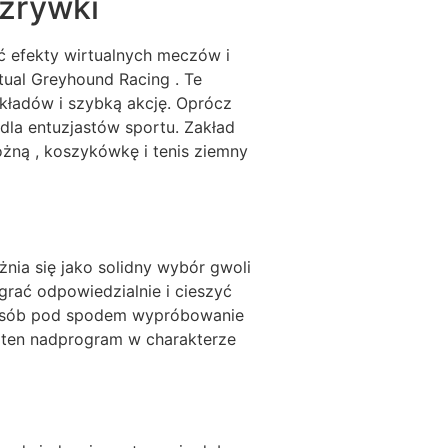
ozrywki
 efekty wirtualnych meczów i
rtual Greyhound Racing . Te
kładów i szybką akcję. Oprócz
dla entuzjastów sportu. Zakład
żną , koszykówkę i tenis ziemny
nia się jako solidny wybór gwoli
rać odpowiedzialnie i cieszyć
 sposób pod spodem wypróbowanie
 ten nadprogram w charakterze