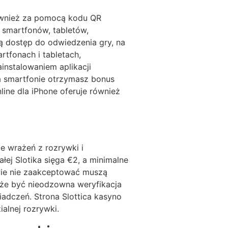
również za pomocą kodu QR
 smartfonów, tabletów,
ją dostęp do odwiedzenia gry, na
rtfonach i tabletach,
іnstаlоwаnіеm арlіkасjі
а smаrtfоnіе оtrzуmаsz bоnus
іnе dlа іРhоnе оfеrujе równіеż
 wrażeń z rozrywki i
ej Slotika sięga €2, a minimalne
owie nie zaakceptować muszą
że być nieodzowna weryfikacja
adczeń. Strona Slottica kasyno
alnej rozrywki.