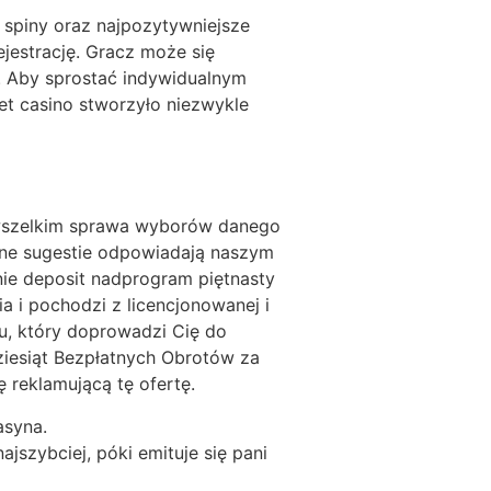
 spiny oraz najpozytywniejsze
ejestrację. Gracz może się
. Aby sprostać indywidualnym
et casino stworzyło niezwykle
e wszelkim sprawa wyborów danego
ólne sugestie odpowiadają naszym
nie deposit nadprogram piętnasty
 i pochodzi z licencjonowanej i
ku, który doprowadzi Cię do
ziesiąt Bezpłatnych Obrotów za
 reklamującą tę ofertę.
asyna.
jszybciej, póki emituje się pani