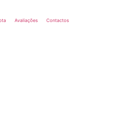
ota
Avaliações
Contactos