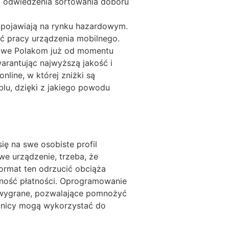
o odwiedzenia sortowania doboru
ę pojawiają na rynku hazardowym.
ać pracy urządzenia mobilnego.
rdowe Polakom już od momentu
arantując najwyższą jakość i
line, w której zniżki są
lu, dzięki z jakiego powodu
ię na swe osobiste profil
e urządzenie, trzeba, że
Format ten odrzucić obciąża
ilność płatności. Oprogramowanie
 wygrane, pozwalające pomnożyć
dnicy mogą wykorzystać do