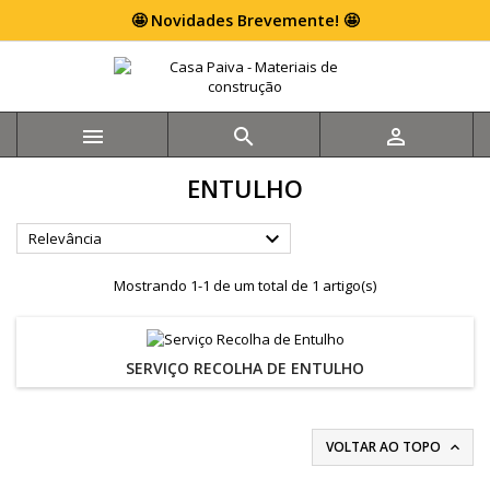
🤩 Novidades Brevemente! 🤩



ENTULHO

Relevância
Mostrando 1-1 de um total de 1 artigo(s)
SERVIÇO RECOLHA DE ENTULHO
VOLTAR AO TOPO
