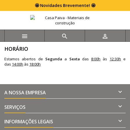
🤩 Novidades Brevemente! 🤩



HORÁRIO
Estamos abertos de
S
egunda
a
Sexta
das
8:00h
às
12:30h
e
das
14:00h
às
18:00h

A NOSSA EMPRESA

SERVIÇOS

INFORMAÇÕES LEGAIS