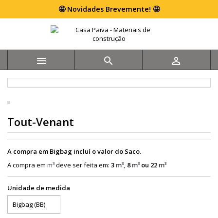
🤩 Novidades Brevemente! 🤩



Tout-Venant
A compra em Bigbag incluí o valor do Saco.
A compra em
m³
deve ser feita em:
3
m³,
8
m³
ou 22
m³
Unidade de medida